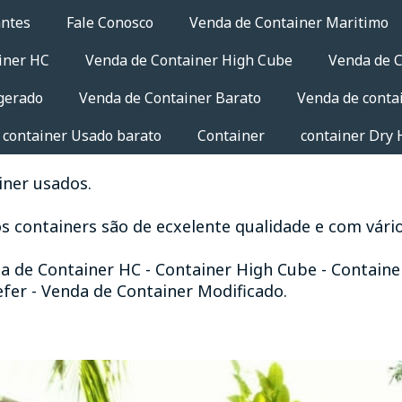
antes
Fale Conosco
Venda de Container Maritimo
iner HC
Venda de Container High Cube
Venda de C
gerado
Venda de Container Barato
Venda de conta
 container Usado barato
Container
container Dry 
iner usados.
s containers são de ecxelente qualidade e com vár
a de Container HC - Container High Cube - Container
efer - Venda de Container Modificado.