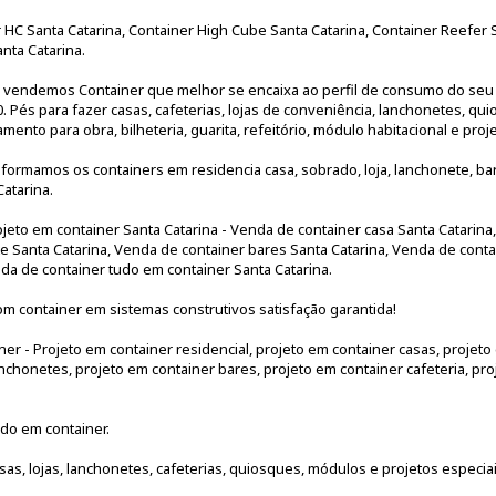
r HC Santa Catarina, Container High Cube Santa Catarina, Container Reefer 
nta Catarina.
s vendemos Container que melhor se encaixa ao perfil de consumo do seu 
 Pés para fazer casas, cafeterias, lojas de conveniência, lanchonetes, qui
ojamento para obra, bilheteria, guarita, refeitório, módulo habitacional e pro
formamos os containers em residencia casa, sobrado, loja, lanchonete, bar,
atarina.
ojeto em container Santa Catarina - Venda de container casa Santa Catarina
e Santa Catarina, Venda de container bares Santa Catarina, Venda de conta
da de container tudo em container Santa Catarina.
om container em sistemas construtivos satisfação garantida!
er - Projeto em container residencial, projeto em container casas, projeto
anchonetes, projeto em container bares, projeto em container cafeteria, pr
do em container.
sas, lojas, lanchonetes, cafeterias, quiosques, módulos e projetos especia