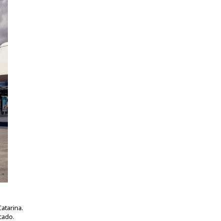
atarina.
cado.