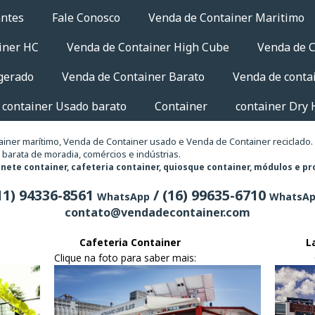
antes
Fale Conosco
Venda de Container Maritimo
iner HC
Venda de Container High Cube
Venda de C
gerado
Venda de Container Barato
Venda de conta
 container Usado barato
Container
container Dry 
iner marítimo, Venda de Container usado e Venda de Container reciclado.
 barata de moradia, comércios e indústrias.
honete container, cafeteria container, quiosque container, módulos e p
11) 94336-8561
/ (16) 99635-6710
WhatsApp
WhatsA
contato@vendadecontainer.com
Cafeteria Container
La
Clique na foto para saber mais:
Clique