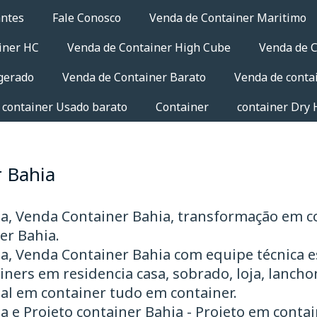
antes
Fale Conosco
Venda de Container Maritimo
iner HC
Venda de Container High Cube
Venda de C
gerado
Venda de Container Barato
Venda de conta
 container Usado barato
Container
container Dry 
 Bahia
a, Venda Container Bahia, transformação em c
er Bahia.
a, Venda Container Bahia com equipe técnica e
ers em residencia casa, sobrado, loja, lanchone
ial em container tudo em container.
 e Projeto container Bahia - Projeto em contai