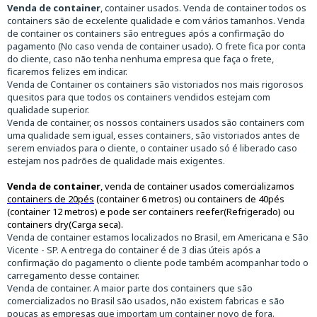
Venda de container
, container usados. Venda de container todos os
containers são de ecxelente qualidade e com vários tamanhos. Venda
de container os containers são entregues após a confirmação do
pagamento (No caso venda de container usado). O frete fica por conta
do cliente, caso não tenha nenhuma empresa que faça o frete,
ficaremos felizes em indicar.
Venda de Container os containers são vistoriados nos mais rigorosos
quesitos para que todos os containers vendidos estejam com
qualidade superior.
Venda de container, os nossos containers usados são containers com
uma qualidade sem igual, esses containers, são vistoriados antes de
serem enviados para o cliente, o container usado só é liberado caso
estejam nos padrões de qualidade mais exigentes.
Venda de container
, venda de container usados comercializamos
containers de 20pés
(container 6 metros) ou containers de 40pés
(container 12 metros) e pode ser containers reefer(Refrigerado) ou
containers dry(Carga seca).
Venda de container estamos localizados no Brasil, em Americana e São
Vicente - SP. A entrega do container é de 3 dias úteis após a
confirmação do pagamento o cliente pode também acompanhar todo o
carregamento desse container.
Venda de container. A maior parte dos containers que são
comercializados no Brasil são usados, não existem fabricas e são
poucas as empresas que importam um container novo de fora.